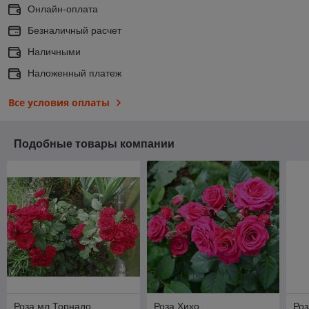
Онлайн-оплата
Безналичный расчет
Наличными
Наложенный платеж
Все условия оплаты
Подобные товары компании
Роза мл Торнадо
Роза Хихо
Ро