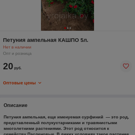
Петуния ампельная КАШПО 5л.
Нет в наличии
Опт и розница
20
руб.
Оптовые цены
Описание
Петуния ампельная
, еще именуемая сурфиний ― это род,
представленный полукустарниками и травянистыми
многолетними растениями. Этот род относится к
семейству Пасленовые. В диких условиях такое растение