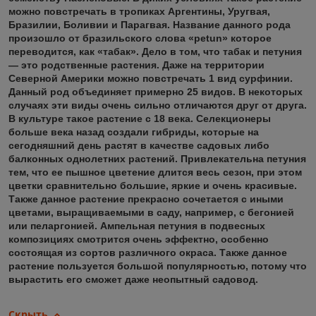
можно повстречать в тропиках Аргентины, Уругвая,
Бразилии, Боливии и Парагвая. Название данного рода
произошло от бразильского слова «petun» которое
переводится, как «табак». Дело в том, что табак и петуния
― это родственные растения. Даже на территории
Северной Америки можно повстречать 1 вид сурфинии.
Данный род объединяет примерно 25 видов. В некоторых
случаях эти виды очень сильно отличаются друг от друга.
В культуре такое растение с 18 века. Селекционеры
больше века назад создали гибриды, которые на
сегодняшний день растят в качестве садовых либо
балконных однолетних растений. Привлекательна петуния
тем, что ее пышное цветение длится весь сезон, при этом
цветки сравнительно большие, яркие и очень красивые.
Также данное растение прекрасно сочетается с иными
цветами, выращиваемыми в саду, например, с бегонией
или пеларгонией. Ампельная петуния в подвесных
композициях смотрится очень эффектно, особенно
состоящая из сортов различного окраса. Также данное
растение пользуется большой популярностью, потому что
вырастить его сможет даже неопытный садовод.
Скрыть