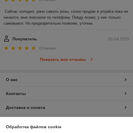
Сейчас холодно, рано сажать розы, сезон продаж в yrojaika пока не 
начался, мне пояснили по телефону. Поеду позже, у них только 
самовывоз. Но предварительно позвоню, уточню.
Покупатель
05.04.2025
Отлично
Показать все отзывы
О нас
Контакты
Доставка и оплата
График работы
Обработка файлов cookie