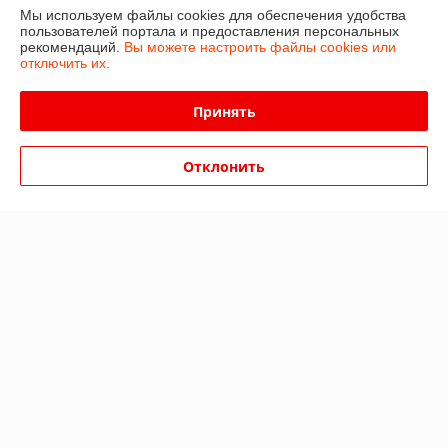
Полная версия сайта
Мы используем файлы cookies для обеспечения удобства
пользователей портала и предоставления персональных
рекомендаций.
Вы можете настроить файлы cookies или
Политика обработки cookies
отключить их.
Сайт создан на платформе Deal.by
Принять
Отклонить
Информация для покупателя
Юридическое лицо:
ИП Козятников Никита Владимирович
Минский район, д. Урожайная, д. 4а
Регистрационный номер ЕГР: 691427402
УНП: 691427402
Регистрационный орган: Минский райисполком
Дата регистрации компании: 04.10.2011
Ссылка на свидетельство/лицензию