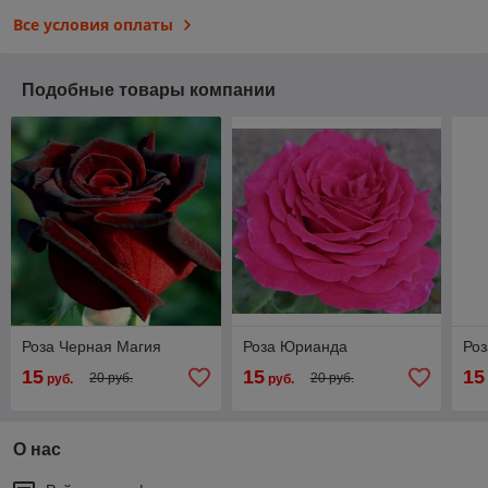
Все условия оплаты
Подобные товары компании
Роза Черная Магия
Роза Юрианда
Роз
15
15
15
20 руб.
20 руб.
руб.
руб.
О нас