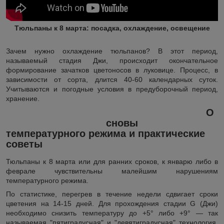
Тюльпаны к 8 марта: посадка, охлаждение, освещение
Зачем нужно охлаждение тюльпанов? В этот период,
называемый стадия Джи, происходит окончательное
формирование зачатков цветоносов в луковице. Процесс, в
зависимости от сорта, длится 40-60 календарных суток.
Учитываются и погодные условия в предуборочный период,
хранение.
О
сновы
температурного режима и практические
советы
Тюльпаны к 8 марта или для ранних сроков, к январю либо в
феврале чувствительны малейшим нарушениям
температурного режима.
По статистике, перегрев в течение недели сдвигает сроки
цветения на 14-15 дней. Для прохождения стадии G (Джи)
необходимо снизить температуру до +5° либо +9° ― так
называемая "пятиградусная" и "девятиградусная" технология,