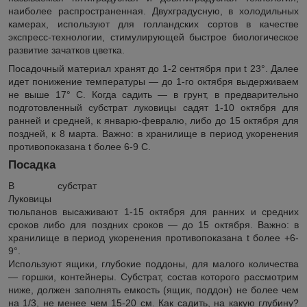
наиболее распространенная. Двухградусную, в холодильных
камерах, используют для голландских сортов в качестве
экспресс-технологии, стимулирующей быстрое биологическое
развитие зачатков цветка.
Посадочный материал хранят до 1-2 сентября при t 23°. Далее
идет понижение температуры ― до 1-го октября выдерживаем
не выше 17° С. Когда садить ― в грунт, в предварительно
подготовленный субстрат луковицы садят 1-10 октября для
ранней и средней, к январю-февралю, либо до 15 октября для
поздней, к 8 марта. Важно: в хранилище в период укоренения
противопоказана t более 6-9 C.
Посадка
В субстрат
Луковицы
тюльпанов высаживают 1-15 октября для ранних и средних
сроков либо для поздних сроков ― до 15 октября. Важно: в
хранилище в период укоренения противопоказана t более +6-
9°.
Используют ящики, глубокие поддоны, для малого количества
― горшки, контейнеры. Субстрат, состав которого рассмотрим
ниже, должен заполнять емкость (ящик, поддон) не более чем
на 1/3, не менее чем 15-20 см. Как садить, на какую глубину?