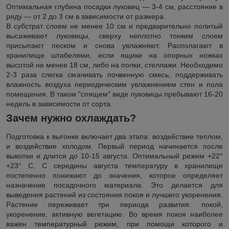
Оптимальная глубина посадки луковиц ― 3-4 см, расстояние в
ряду ― от 2 до 3 см в зависимости от размера.
В субстрат слоем не менее 10 см и предварительно политый
высаживают луковицы, сверху неплотно тонким слоем
присыпают песком и снова увлажняют. Располагают в
хранилище штабелями, если ящики на опорных ножках
высотой не менее 18 см, либо на полки, стеллажи. Необходимо
2-3 раза слегка смачивать почвенную смесь, поддерживать
влажность воздуха периодическим увлажнением стен и пола
помещения. В таком "спящем" виде луковицы пребывают 16-20
недель в зависимости от сорта.
Зачем нужно охлаждать?
Подготовка к выгонке включает два этапа: воздействие теплом,
и воздействие холодом. Первый период начинается после
выкопки и длится до 10-15 августа. Оптимальный режим +22°
+23° С. С середины августа температуру в хранилище
постепенно понижают до значения, которое определяет
назначение посадочного материала. Это делается для
выведения растений из состояния покоя и лучшего укоренения.
Растение переживает три периода развития: покой,
укоренение, активную вегетацию. Во время покоя наиболее
важен температурный режим, при помощи которого и