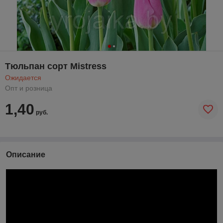
Тюльпан сорт Mistress
Ожидается
Опт и розница
1,40
руб.
Описание