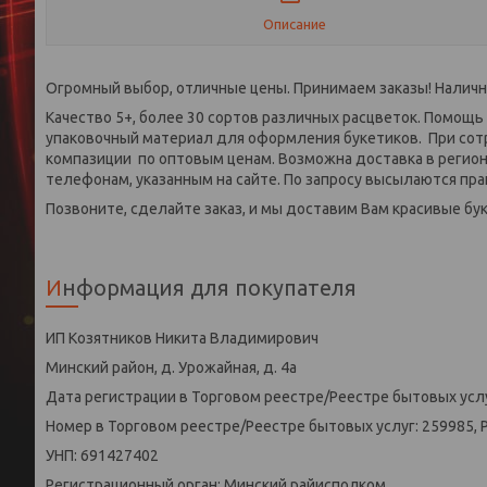
Описание
Огромный выбор, отличные цены. Принимаем заказы! Наличн
Качество 5+, более 30 сортов различных расцветок. Помощ
упаковочный материал для оформления букетиков. При сот
компазиции по оптовым ценам. Возможна доставка в регио
телефонам, указанным на сайте. По запросу высылаются пра
Позвоните, сделайте заказ, и мы доставим Вам красивые бу
Информация для покупателя
ИП Козятников Никита Владимирович
Минский район, д. Урожайная, д. 4а
Дата регистрации в Торговом реестре/Реестре бытовых услу
Номер в Торговом реестре/Реестре бытовых услуг: 259985, 
УНП: 691427402
Регистрационный орган: Минский райисполком