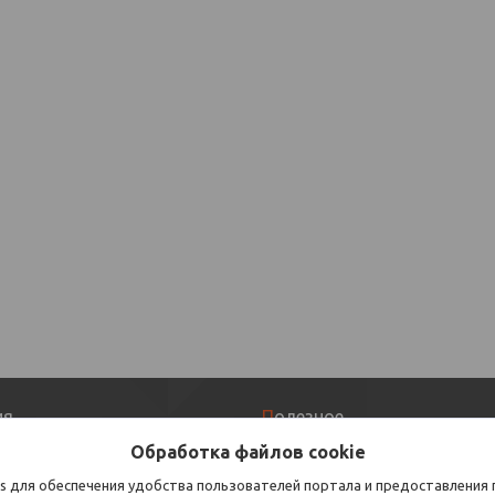
ия
Полезное
Обработка файлов cookie
Каталог
s для обеспечения удобства пользователей портала и предоставления
 оплата
Отзывы