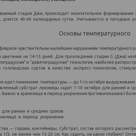
ываемый стадия Джи, происходит окончательное формирование 
а, длится 40-60 календарных суток. Учитываются и погодные у
Основы температурного
 в феврале чувствительны малейшим нарушениям температурного 
ки цветения на 14-15 дней. Для прохождения стадии G (Джи) не
тиградусная" и "девятиградусная" технология, наиболее распростр
 голландских сортов в качестве экспресс-технологии, стиму
алее идет понижение температуры ― до 1-го октября выдерживаем
овленный субстрат луковицы садят 1-10 октября для ранней и ср
. Важно: в хранилище в период укоренения противопоказана t более
 для ранних и средних сроков
анилище в период укоренения
тва ― горшки, контейнеры. Субстрат, состав которого рассмотр
 1/3, не менее чем 15-20 см. Как садить, на какую глубину? Опт