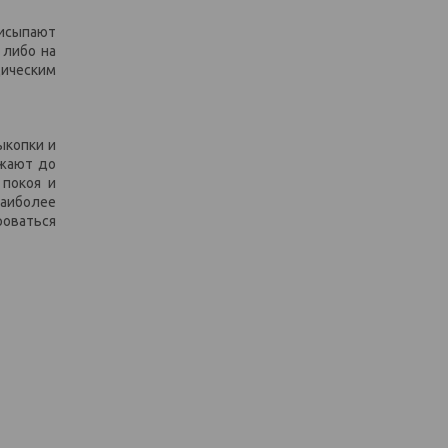
рисыпают
 либо на
дическим
ыкопки и
ижают до
 покоя и
наиболее
роваться