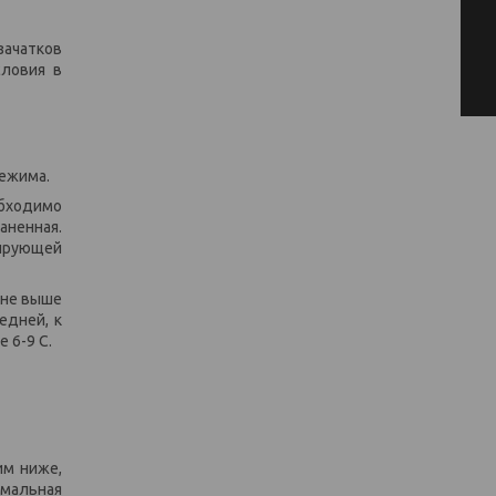
зачатков
словия в
режима.
обходимо
аненная.
лирующей
 не выше
едней, к
 6-9 C.
им ниже,
имальная