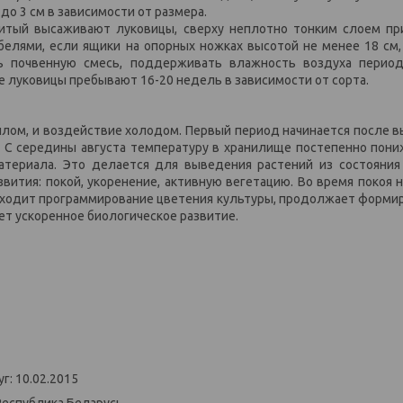
 до 3 см в зависимости от размера.
литый высаживают луковицы, сверху неплотно тонким слоем п
белями, если ящики на опорных ножках высотой не менее 18 см,
ть почвенную смесь, поддерживать влажность воздуха перио
е луковицы пребывают 16-20 недель в зависимости от сорта.
плом, и воздействие холодом. Первый период начинается после в
С. С середины августа температуру в хранилище постепенно пон
атериала. Это делается для выведения растений из состояния
вития: покой, укоренение, активную вегетацию. Во время покоя 
сходит программирование цветения культуры, продолжает форми
дет ускоренное биологическое развитие.
г: 10.02.2015