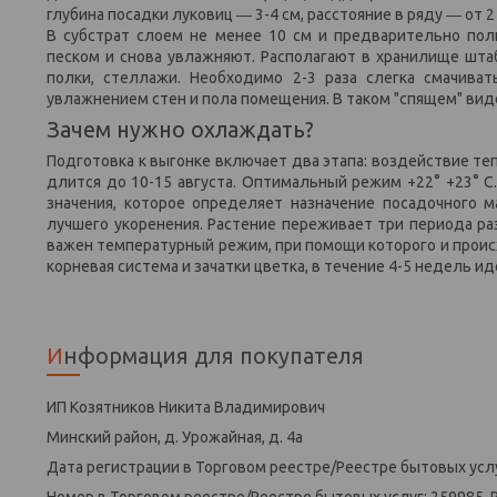
глубина посадки луковиц ― 3-4 см, расстояние в ряду ― от 2
В субстрат слоем не менее 10 см и предварительно по
песком и снова увлажняют. Располагают в хранилище шта
полки, стеллажи. Необходимо 2-3 раза слегка смачива
увлажнением стен и пола помещения. В таком "спящем" вид
Зачем нужно охлаждать?
Подготовка к выгонке включает два этапа: воздействие те
длится до 10-15 августа. Оптимальный режим +22° +23° 
значения, которое определяет назначение посадочного м
лучшего укоренения. Растение переживает три периода раз
важен температурный режим, при помощи которого и прои
корневая система и зачатки цветка, в течение 4-5 недель и
Информация для покупателя
ИП Козятников Никита Владимирович
Минский район, д. Урожайная, д. 4а
Дата регистрации в Торговом реестре/Реестре бытовых услу