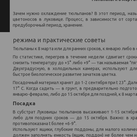
Зачем нужно охлаждение тюльпанов? В этот период, наз
цветоносов в луковице. Процесс, в зависимости от сорт
предуборочный период, хранение.
режима и практические советы
Тюльпаны к 8 марта или для ранних сроков, к январю либо
По статистике, перегрев в течение недели сдвигает сро
снизить температуру до +5° либо +9° ― так называемая "пя
Двухградусную, в холодильных камерах, используют для
быстрое биологическое развитие зачатков цветка.
Посадочный материал хранят до 1-2 сентября при t 23°. Д
17° С. Когда садить ― в грунт, в предварительно подгот
январю-февралю, либо до 15 октября для поздней, к 8 марта
Посадка
В субстрат Луковицы тюльпанов высаживают 1-15 октября
либо для поздних сроков ― до 15 октября. Важно: в хр
противопоказана t более +6-9°.
Используют ящики, глубокие поддоны, для малого количес
должен заполнять емкость (ящик, поддон) не более чем на