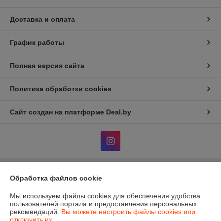
Доставка и оплата
График работы
Полная версия сайта
Политика обработки cookies
Сайт создан на платформе Deal.by
Информация для покупателя
Обработка файлов cookie
Юридическое лицо:
ИП Козятников Никита Владимирович
Мы используем файлы cookies для обеспечения удобства
Минский район, д. Урожайная, д. 4а
пользователей портала и предоставления персональных
рекомендаций.
Вы можете настроить файлы cookies или
Регистрационный номер ЕГР: 691427402
отключить их.