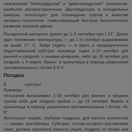
называемая "пятиградусная" и "девятиградусная" технология,
наиболее распространенная. Двухградусную, в холодильных
камерах, используют для голландских сортов в качестве
экспресс-технологии, стимулирующей быстрое биологическое
развитие зачатков цветка.
Посадочный материал хранят до 1-2 сентября при t 23°. Далее
идет понижение температуры ― до 1-го октября выдерживаем
не выше 17° С. Когда садить ― в грунт, в предварительно
подготовленный субстрат луковицы садят 1-10 октября для
ранней и средней, к январю-февралю, либо до 15 октября для
поздней, к 8 марта. Важно: в хранилище в период укоренения
противопоказана t более 6-9 C.
Посадка
В субстрат
Луковицы
тюльпанов высаживают 1-15 октября для ранних и средних
сроков либо для поздних сроков ― до 15 октября. Важно: в
хранилище в период укоренения противопоказана t более +6-
9°.
Используют ящики, глубокие поддоны, для малого количества
― горшки, контейнеры. Субстрат, состав которого рассмотрим
ниже, должен заполнять емкость (ящик, поддон) не более чем