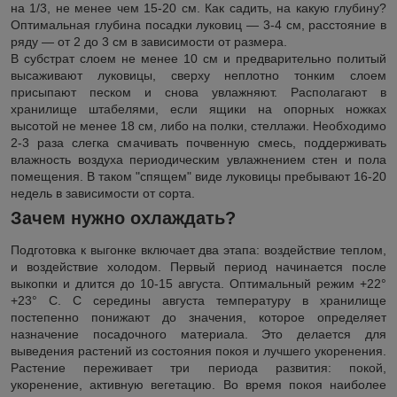
на 1/3, не менее чем 15-20 см. Как садить, на какую глубину?
Оптимальная глубина посадки луковиц ― 3-4 см, расстояние в
ряду ― от 2 до 3 см в зависимости от размера.
В субстрат слоем не менее 10 см и предварительно политый
высаживают луковицы, сверху неплотно тонким слоем
присыпают песком и снова увлажняют. Располагают в
хранилище штабелями, если ящики на опорных ножках
высотой не менее 18 см, либо на полки, стеллажи. Необходимо
2-3 раза слегка смачивать почвенную смесь, поддерживать
влажность воздуха периодическим увлажнением стен и пола
помещения. В таком "спящем" виде луковицы пребывают 16-20
недель в зависимости от сорта.
Зачем нужно охлаждать?
Подготовка к выгонке включает два этапа: воздействие теплом,
и воздействие холодом. Первый период начинается после
выкопки и длится до 10-15 августа. Оптимальный режим +22°
+23° С. С середины августа температуру в хранилище
постепенно понижают до значения, которое определяет
назначение посадочного материала. Это делается для
выведения растений из состояния покоя и лучшего укоренения.
Растение переживает три периода развития: покой,
укоренение, активную вегетацию. Во время покоя наиболее